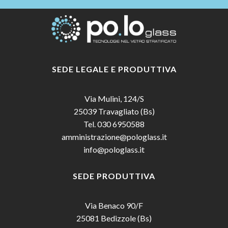
SEDE LEGALE E PRODUTTIVA
Via Mulini, 124/S
© 2026 PO.LO GLASS - P. IVA 01785570175 -
PRIVACY POLICY
-
COOKIE POLICY
-
CODICE ETICO
-
ESG
-
PRIVACY CLIENTI
-
PRIVACY
25039 Travagliato (Bs)
FORNITORI
-
POWERED BY AGENZIA WEB
Tel. 030 6950588
amministrazione@pologlass.it
info@pologlass.it
SEDE PRODUTTIVA
Via Benaco 90/F
25081 Bedizzole (Bs)