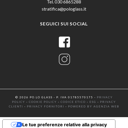
Tel. 030 6865288
stratifica@pologlass.it
SEGUICI SUI SOCIAL
© 2026 PO.LO GLASS - P. IVA 01785570175 -
PRIVACY
POLICY
-
COOKIE POLICY
-
CODICE ETICO
-
ESG
-
PRIVACY
CLIENTI
-
PRIVACY FORNITORI
-
POWERED BY AGENZIA WEB
Le tue preferenze relative alla privacy