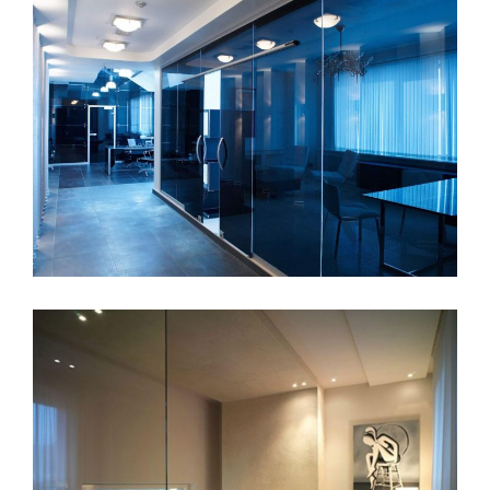
HOME
PO.LO GLASS VETRERIA DI BRESCIA
PARCO MACCHINE
CERTIFICAZIONI
SEI UN’AZIENDA?
SEI UN PRIVATO?
GALLERY
NEWS
CODICE ETICO
ESG
CONTATTACI