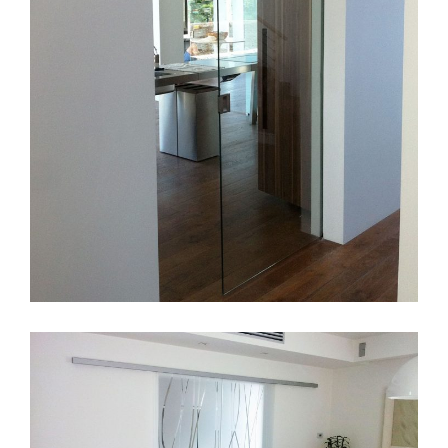
© 2026 PO.LO GLASS - P. IVA 01785570175 -
PRIVACY POLICY
-
COOKIE POLICY
-
CODICE ETICO
-
ESG
-
PRIVACY CLIENTI
-
PRIVACY
FORNITORI
-
POWERED BY AGENZIA WEB